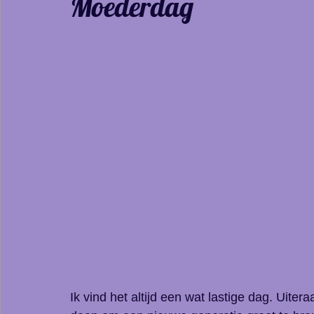
Moederdag
cadeau
korting
actie
yule
zonnewende
inspiratie
creatief
korting
Ik vind het altijd een wat lastige dag. Uite