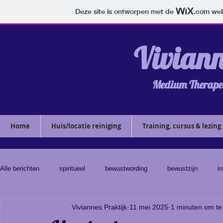
Deze site is ontworpen met de
.com
web
​​​Vivian
Medium Therapeu
Home
Huis/locatie reiniging
Training, cursus & lezing
Alle berichten
spiritueel
bewustwording
bewustzijn
in
Viviannes Praktijk
11 mei 2025
1 minuten om te
orakel
kaartlegging
boodschap
huisreiniging
e