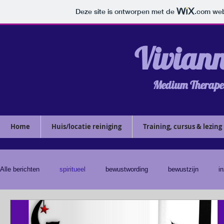
Deze site is ontworpen met de
.com
web
​​​Vivian
Medium Therapeu
Home
Huis/locatie reiniging
Training, cursus & lezing
Alle berichten
spiritueel
bewustwording
bewustzijn
in
orakel
kaartlegging
boodschap
huisreiniging
e