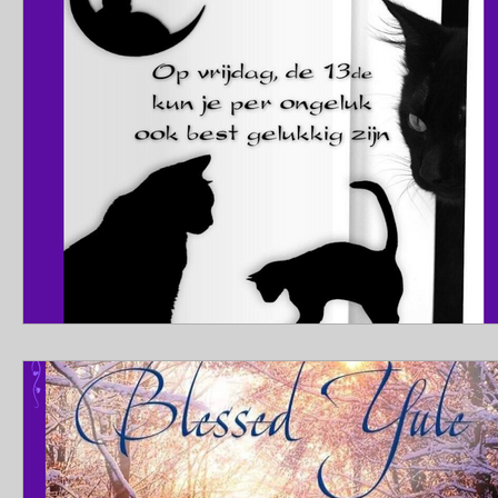
cadeau
korting
actie
yule
zonnewende
inspiratie
creatief
korting